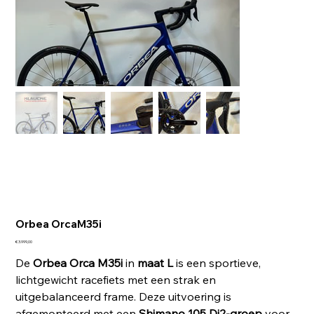
Orbea OrcaM35i
Prijs
€ 3.999,00
De
Orbea Orca M35i
in
maat L
is een sportieve,
lichtgewicht racefiets met een strak en
uitgebalanceerd frame. Deze uitvoering is
afgemonteerd met een
Shimano 105 Di2-groep
voor